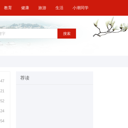
教育
健康
旅游
生活
小潮同学
搜索
荐读
:47
:21
:52
:24
:54