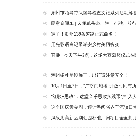
潮州市领导带队督导检查文旅系列活动筹
民意直通车 | 未佩戴头盔、逆向行驶、
定了！潮州139条道路正式命名！
用光影语言记录潮安乡村美丽蝶变
直播 | 今天下午3点，这场大赛颁奖仪式
潮州多处路段施工，出行请注意安全！
10月1日至7日，“广济门城楼”开放时间有
“红歌+思政”，这堂音乐思政实践课“声”入
这个国庆黄金周，预计粤闽省界车流较日常
凤泉湖高新区潮创园标准厂房项目全面封