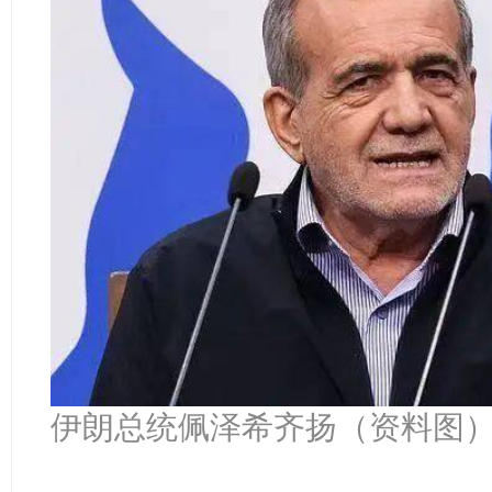
伊朗总统佩泽希齐扬（资料图