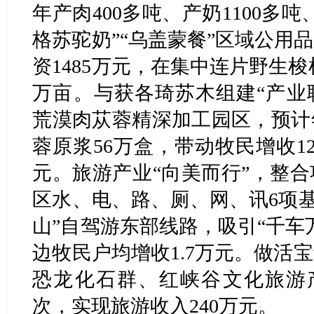
年产肉400多吨、产奶1100多
格苏驼奶”“乌盖蒙餐”区域公用
资1485万元，在集中连片野生梭
万亩。与获各琦苏木组建“产业联
荒漠肉苁蓉精深加工园区，预计
蓉原浆56万盒，带动牧民增收1
元。旅游产业“向美而行”，整合
区水、电、路、厕、网、讯6项基
山”自驾游东部线路，吸引“千车
边牧民户均增收1.7万元。做活
恐龙化石群、红峡谷文化旅游
次，实现旅游收入240万元。