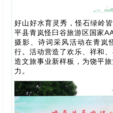
好山好水育灵秀，怪石绿岭皆
平县青岚怪臼谷旅游区国家A
摄影、诗词采风活动在青岚
行。活动营造了欢乐、祥和、
造文旅事业新样板，为饶平旅
力。