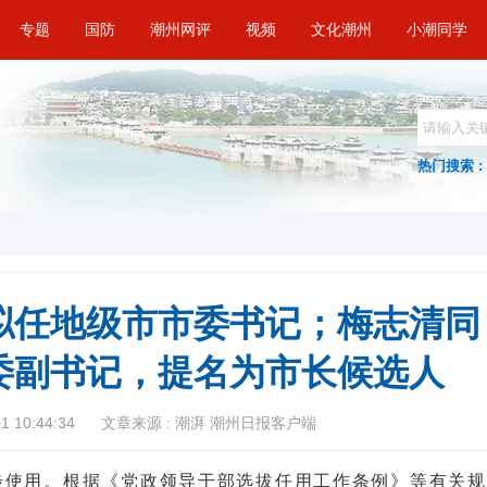
专题
国防
潮州网评
视频
文化潮州
小潮同学
热门搜索 :
拟任地级市市委书记；梅志清同
委副书记，提名为市长候选人
 10:44:34
文章来源 : 潮湃 潮州日报客户端
步使用。根据《党政领导干部选拔任用工作条例》等有关规