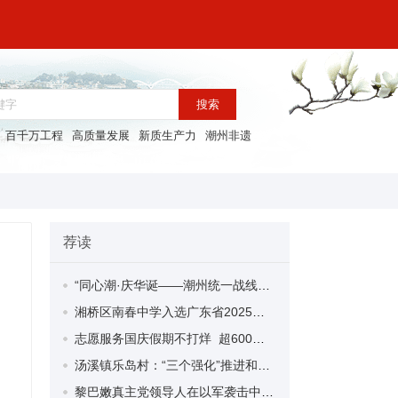
搜索
百千万工程
高质量发展
新质生产力
潮州非遗
荐读
“同心潮·庆华诞——潮州统一战线和海内外青少年庆祝新中国成立75周年活动”举行
湘桥区南春中学入选广东省2025年广东省基础教育课程教学改革深化行动实验校公示名单
志愿服务国庆假期不打烊 超600名志愿者将全力护航潮州市文旅系列活动
汤溪镇乐岛村：“三个强化”推进和美乡村建设
黎巴嫩真主党领导人在以军袭击中死亡