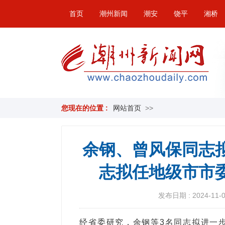
首页
潮州新闻
潮安
饶平
湘桥
您现在的位置 :
网站首页
>>
余钢、曾风保同志
志拟任地级市市
发布日期 : 2024-11-01
经省委研究，余钢等3名同志拟进一