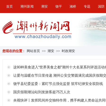
首页
潮州新闻
潮安
饶平
湘桥
专题
国防
您现在的位置 :
网站首页
>>
潮安
>>
时政潮安
这80种美食进入“世界美食之都”潮州十大名菜系列评选活
让爱与温暖在节日里传递 潮州公安交警圆满完成国庆假期
饶平县纪委监委：紧盯节点强化监督 筑牢纪律安全双防线
国庆假期潮汕站到发旅客超75万人次
央视快评丨发挥民间外交独特作用，携手构建人类命运共同