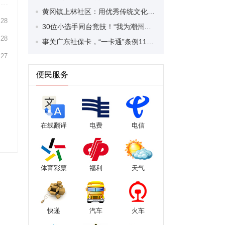
黄冈镇上林社区：用优秀传统文化解锁和美乡村善治“密码”
:28
30位小选手同台竞技！“我为潮州非遗代言”小讲解员正式聘任
:28
事关广东社保卡，“一卡通”条例11月起施行
:27
便民服务
在线翻译
电费
电信
体育彩票
福利
天气
快递
汽车
火车