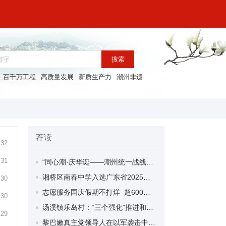
搜索
百千万工程
高质量发展
新质生产力
潮州非遗
荐读
:32
:31
“同心潮·庆华诞——潮州统一战线和海内外青少年庆祝新中国成立75周年活动”举行
湘桥区南春中学入选广东省2025年广东省基础教育课程教学改革深化行动实验校公示名单
:30
志愿服务国庆假期不打烊 超600名志愿者将全力护航潮州市文旅系列活动
:30
汤溪镇乐岛村：“三个强化”推进和美乡村建设
:29
黎巴嫩真主党领导人在以军袭击中死亡