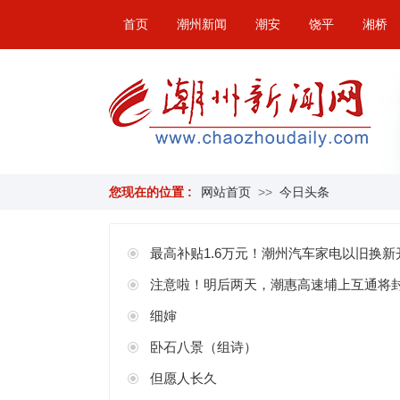
首页
潮州新闻
潮安
饶平
湘桥
您现在的位置 :
网站首页
>>
今日头条
最高补贴1.6万元！潮州汽车家电以旧换新
注意啦！明后两天，潮惠高速埔上互通将
细婶
卧石八景（组诗）
但愿人长久